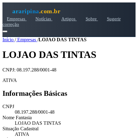
araripina
.com.br
Empresas
Notícias
Artigos
Sobre
Sugerir
correção
Início
/
Empresas
/
LOJAO DAS TINTAS
LOJAO DAS TINTAS
CNPJ: 08.197.288/0001-48
ATIVA
Informações Básicas
CNPJ
08.197.288/0001-48
Nome Fantasia
LOJAO DAS TINTAS
Situação Cadastral
ATIVA