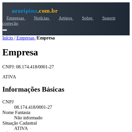
araripina
.com.br
Empresas
Notícias
Artigos
Sobre
Sugerir
correção
Início
/
Empresas
/
Empresa
Empresa
CNPJ: 08.174.418/0001-27
ATIVA
Informações Básicas
CNPJ
08.174.418/0001-27
Nome Fantasia
Não informado
Situação Cadastral
ATIVA