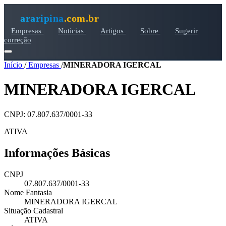
araripina
.com.br
Empresas
Notícias
Artigos
Sobre
Sugerir
correção
Início
/
Empresas
/
MINERADORA IGERCAL
MINERADORA IGERCAL
CNPJ: 07.807.637/0001-33
ATIVA
Informações Básicas
CNPJ
07.807.637/0001-33
Nome Fantasia
MINERADORA IGERCAL
Situação Cadastral
ATIVA