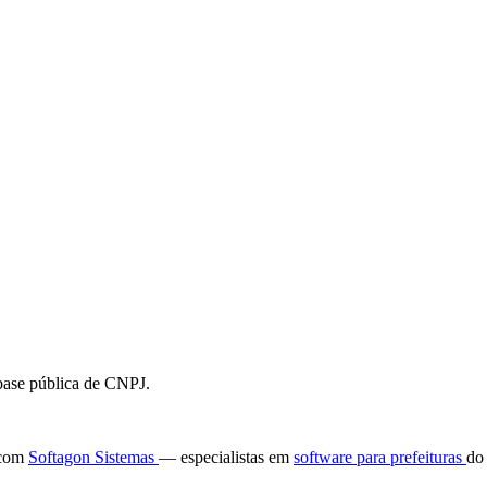
 base pública de CNPJ.
e com
Softagon Sistemas
— especialistas em
software para prefeituras
do 