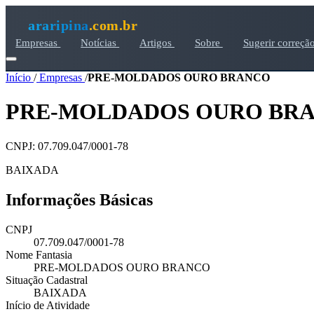
araripina
.com.br
Empresas
Notícias
Artigos
Sobre
Sugerir correçã
Início
/
Empresas
/
PRE-MOLDADOS OURO BRANCO
PRE-MOLDADOS OURO BR
CNPJ: 07.709.047/0001-78
BAIXADA
Informações Básicas
CNPJ
07.709.047/0001-78
Nome Fantasia
PRE-MOLDADOS OURO BRANCO
Situação Cadastral
BAIXADA
Início de Atividade