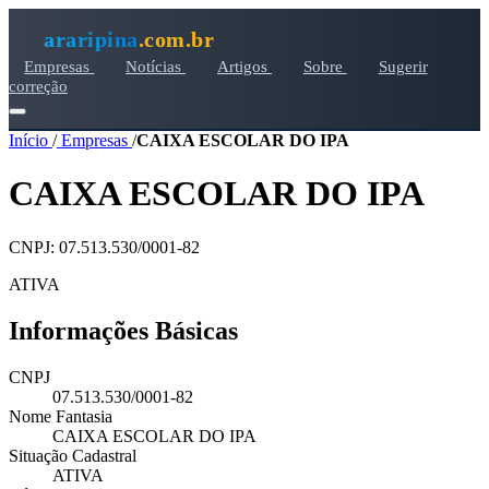
araripina
.com.br
Empresas
Notícias
Artigos
Sobre
Sugerir
correção
Início
/
Empresas
/
CAIXA ESCOLAR DO IPA
CAIXA ESCOLAR DO IPA
CNPJ: 07.513.530/0001-82
ATIVA
Informações Básicas
CNPJ
07.513.530/0001-82
Nome Fantasia
CAIXA ESCOLAR DO IPA
Situação Cadastral
ATIVA