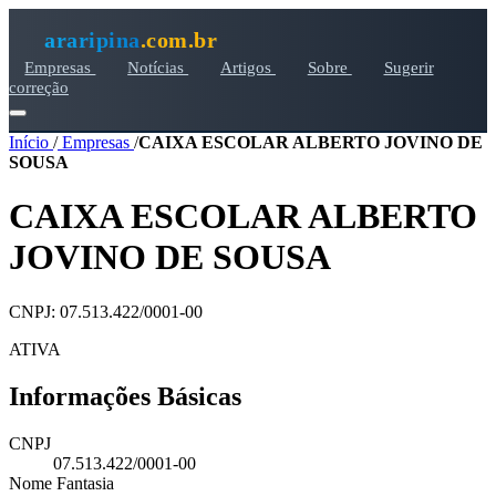
araripina
.com.br
Empresas
Notícias
Artigos
Sobre
Sugerir
correção
Início
/
Empresas
/
CAIXA ESCOLAR ALBERTO JOVINO DE
SOUSA
CAIXA ESCOLAR ALBERTO
JOVINO DE SOUSA
CNPJ: 07.513.422/0001-00
ATIVA
Informações Básicas
CNPJ
07.513.422/0001-00
Nome Fantasia