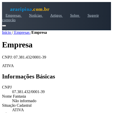
araripina
.com.br
Empresas
Notícias
Artigos
Sobre
Sugerir
correção
Início
/
Empresas
/
Empresa
Empresa
CNPJ: 07.381.432/0001-39
ATIVA
Informações Básicas
CNPJ
07.381.432/0001-39
Nome Fantasia
Não informado
Situação Cadastral
ATIVA