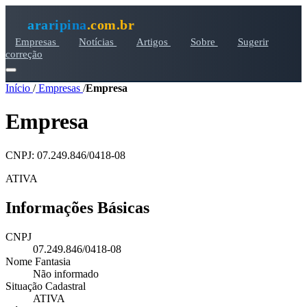
araripina
.com.br
Empresas
Notícias
Artigos
Sobre
Sugerir
correção
Início
/
Empresas
/
Empresa
Empresa
CNPJ: 07.249.846/0418-08
ATIVA
Informações Básicas
CNPJ
07.249.846/0418-08
Nome Fantasia
Não informado
Situação Cadastral
ATIVA