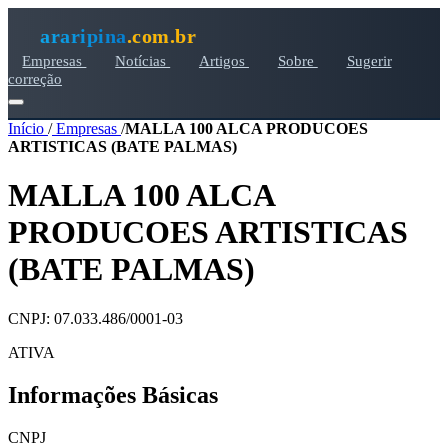
araripina
.com.br
Empresas
Notícias
Artigos
Sobre
Sugerir
correção
Início
/
Empresas
/
MALLA 100 ALCA PRODUCOES
ARTISTICAS (BATE PALMAS)
MALLA 100 ALCA
PRODUCOES ARTISTICAS
(BATE PALMAS)
CNPJ: 07.033.486/0001-03
ATIVA
Informações Básicas
CNPJ