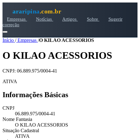
araripina
.com.br
Empresas
Notícias
Artigos
Sobre
Sugerir
correção
Início
/
Empresas
/
O KILAO ACESSORIOS
O KILAO ACESSORIOS
CNPJ: 06.889.975/0004-41
ATIVA
Informações Básicas
CNPJ
06.889.975/0004-41
Nome Fantasia
O KILAO ACESSORIOS
Situação Cadastral
ATIVA