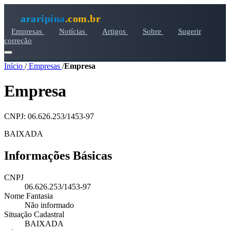
araripina
.com.br
Empresas
Notícias
Artigos
Sobre
Sugerir
correção
Início
/
Empresas
/
Empresa
Empresa
CNPJ: 06.626.253/1453-97
BAIXADA
Informações Básicas
CNPJ
06.626.253/1453-97
Nome Fantasia
Não informado
Situação Cadastral
BAIXADA