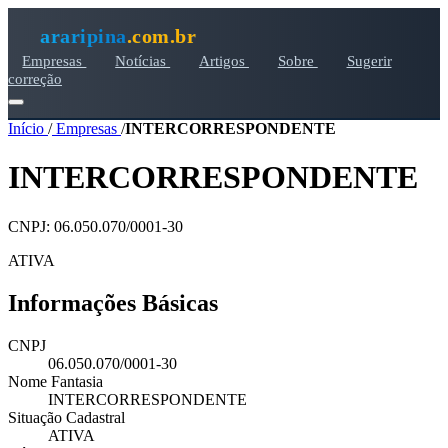
araripina
.com.br
Empresas
Notícias
Artigos
Sobre
Sugerir
correção
Início
/
Empresas
/
INTERCORRESPONDENTE
INTERCORRESPONDENTE
CNPJ: 06.050.070/0001-30
ATIVA
Informações Básicas
CNPJ
06.050.070/0001-30
Nome Fantasia
INTERCORRESPONDENTE
Situação Cadastral
ATIVA