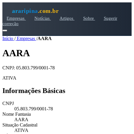
araripina
.com.br
Empresas
Notícias
Artigos
Sobre
Sugerir
correção
Início
/
Empresas
/
AARA
AARA
CNPJ: 05.803.799/0001-78
ATIVA
Informações Básicas
CNPJ
05.803.799/0001-78
Nome Fantasia
AARA
Situação Cadastral
ATIVA