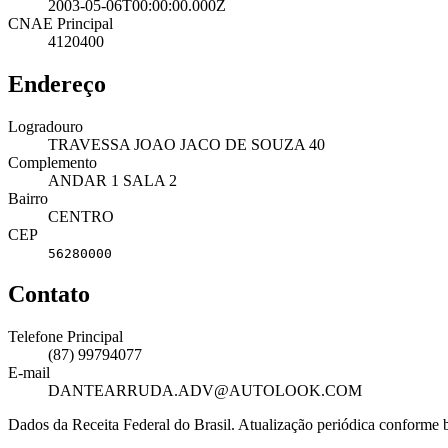
2003-05-06T00:00:00.000Z
CNAE Principal
4120400
Endereço
Logradouro
TRAVESSA JOAO JACO DE SOUZA 40
Complemento
ANDAR 1 SALA 2
Bairro
CENTRO
CEP
56280000
Contato
Telefone Principal
(87) 99794077
E-mail
DANTEARRUDA.ADV@AUTOLOOK.COM
Dados da Receita Federal do Brasil. Atualização periódica conforme