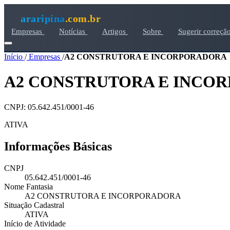
araripina
.com.br
Empresas
Notícias
Artigos
Sobre
Sugerir correçã
Início
/
Empresas
/
A2 CONSTRUTORA E INCORPORADORA
A2 CONSTRUTORA E INCO
CNPJ: 05.642.451/0001-46
ATIVA
Informações Básicas
CNPJ
05.642.451/0001-46
Nome Fantasia
A2 CONSTRUTORA E INCORPORADORA
Situação Cadastral
ATIVA
Início de Atividade