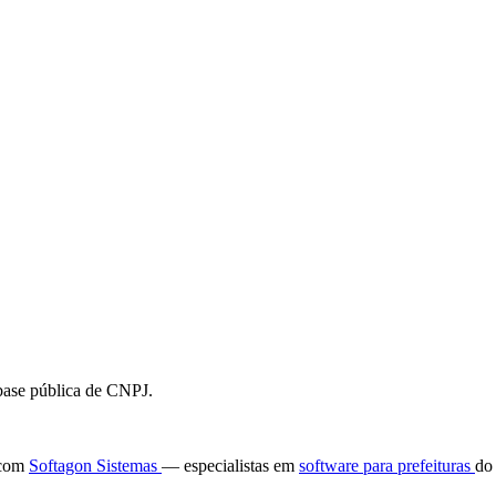
 base pública de CNPJ.
e com
Softagon Sistemas
— especialistas em
software para prefeituras
do 