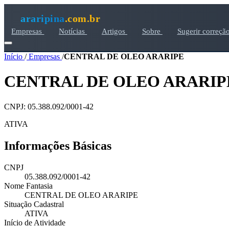
araripina
.com.br
Empresas
Notícias
Artigos
Sobre
Sugerir correçã
Início
/
Empresas
/
CENTRAL DE OLEO ARARIPE
CENTRAL DE OLEO ARARIP
CNPJ: 05.388.092/0001-42
ATIVA
Informações Básicas
CNPJ
05.388.092/0001-42
Nome Fantasia
CENTRAL DE OLEO ARARIPE
Situação Cadastral
ATIVA
Início de Atividade