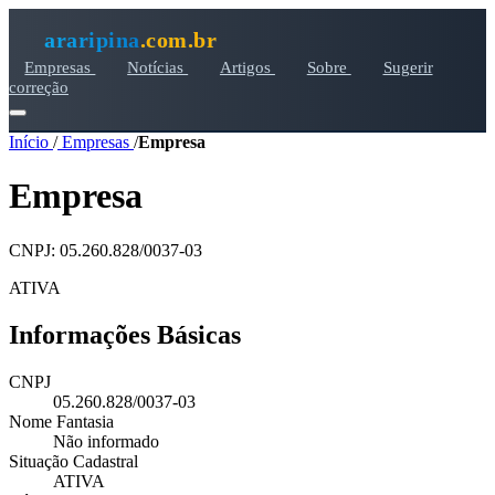
araripina
.com.br
Empresas
Notícias
Artigos
Sobre
Sugerir
correção
Início
/
Empresas
/
Empresa
Empresa
CNPJ: 05.260.828/0037-03
ATIVA
Informações Básicas
CNPJ
05.260.828/0037-03
Nome Fantasia
Não informado
Situação Cadastral
ATIVA