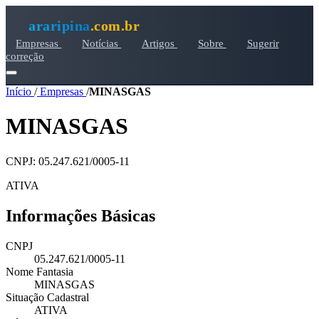
araripina
.com.br
Empresas
Notícias
Artigos
Sobre
Sugerir
correção
Início
/
Empresas
/
MINASGAS
MINASGAS
CNPJ: 05.247.621/0005-11
ATIVA
Informações Básicas
CNPJ
05.247.621/0005-11
Nome Fantasia
MINASGAS
Situação Cadastral
ATIVA