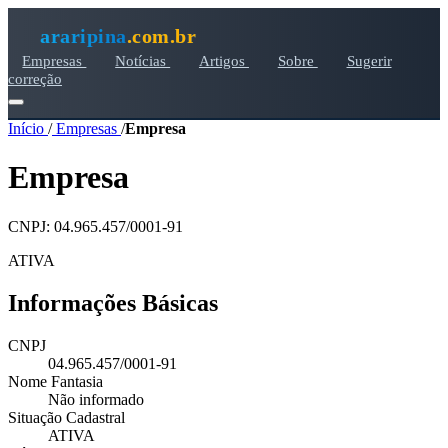
araripina
.com.br
Empresas
Notícias
Artigos
Sobre
Sugerir
correção
Início
/
Empresas
/
Empresa
Empresa
CNPJ: 04.965.457/0001-91
ATIVA
Informações Básicas
CNPJ
04.965.457/0001-91
Nome Fantasia
Não informado
Situação Cadastral
ATIVA