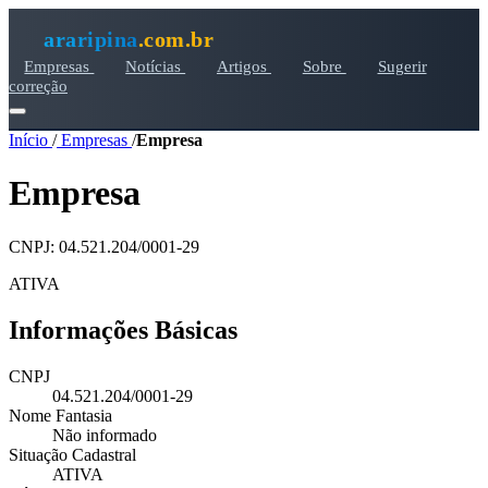
araripina
.com.br
Empresas
Notícias
Artigos
Sobre
Sugerir
correção
Início
/
Empresas
/
Empresa
Empresa
CNPJ: 04.521.204/0001-29
ATIVA
Informações Básicas
CNPJ
04.521.204/0001-29
Nome Fantasia
Não informado
Situação Cadastral
ATIVA