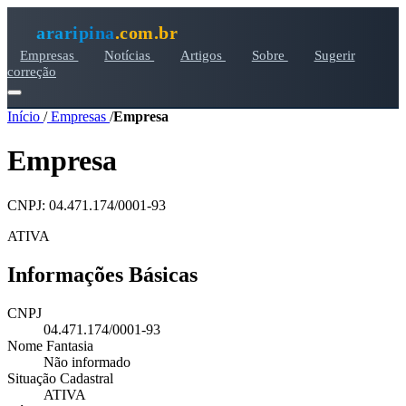
araripina
.com.br
Empresas
Notícias
Artigos
Sobre
Sugerir
correção
Início
/
Empresas
/
Empresa
Empresa
CNPJ: 04.471.174/0001-93
ATIVA
Informações Básicas
CNPJ
04.471.174/0001-93
Nome Fantasia
Não informado
Situação Cadastral
ATIVA