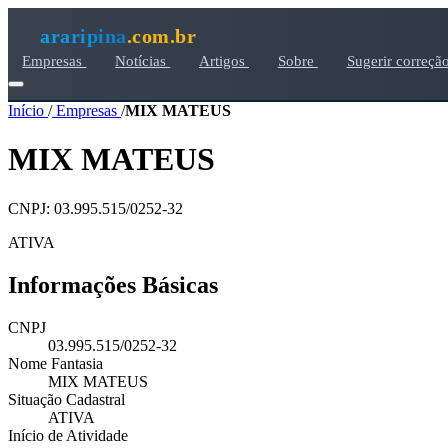
araripina
.com.br
Empresas
Notícias
Artigos
Sobre
Sugerir correçã
Início
/
Empresas
/
MIX MATEUS
MIX MATEUS
CNPJ: 03.995.515/0252-32
ATIVA
Informações Básicas
CNPJ
03.995.515/0252-32
Nome Fantasia
MIX MATEUS
Situação Cadastral
ATIVA
Início de Atividade