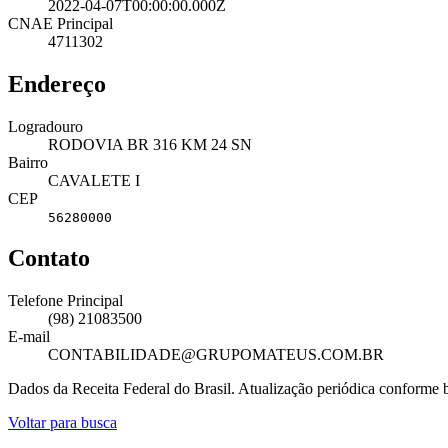
2022-04-07T00:00:00.000Z
CNAE Principal
4711302
Endereço
Logradouro
RODOVIA BR 316 KM 24 SN
Bairro
CAVALETE I
CEP
56280000
Contato
Telefone Principal
(98) 21083500
E-mail
CONTABILIDADE@GRUPOMATEUS.COM.BR
Dados da Receita Federal do Brasil. Atualização periódica conforme
Voltar para busca