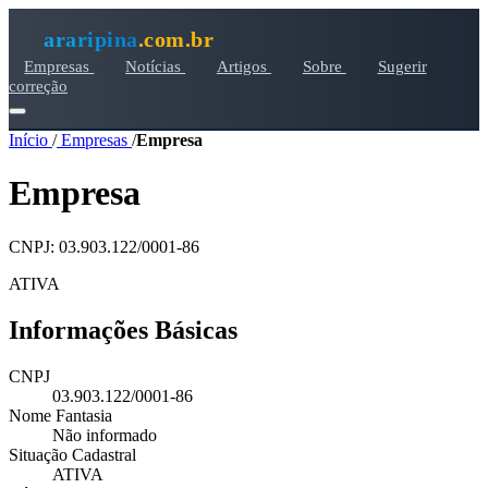
araripina
.com.br
Empresas
Notícias
Artigos
Sobre
Sugerir
correção
Início
/
Empresas
/
Empresa
Empresa
CNPJ: 03.903.122/0001-86
ATIVA
Informações Básicas
CNPJ
03.903.122/0001-86
Nome Fantasia
Não informado
Situação Cadastral
ATIVA