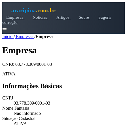
araripina
.com.br
Empresas
Notícias
Artigos
Sobre
Sugerir
correção
Início
/
Empresas
/
Empresa
Empresa
CNPJ: 03.778.309/0001-03
ATIVA
Informações Básicas
CNPJ
03.778.309/0001-03
Nome Fantasia
Não informado
Situação Cadastral
ATIVA