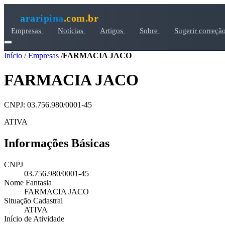
araripina
.com.br
Empresas
Notícias
Artigos
Sobre
Sugerir correçã
Início
/
Empresas
/
FARMACIA JACO
FARMACIA JACO
CNPJ: 03.756.980/0001-45
ATIVA
Informações Básicas
CNPJ
03.756.980/0001-45
Nome Fantasia
FARMACIA JACO
Situação Cadastral
ATIVA
Início de Atividade