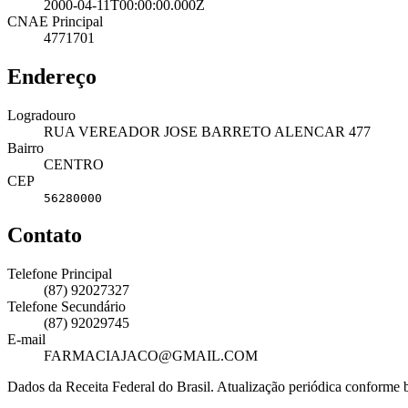
2000-04-11T00:00:00.000Z
CNAE Principal
4771701
Endereço
Logradouro
RUA VEREADOR JOSE BARRETO ALENCAR 477
Bairro
CENTRO
CEP
56280000
Contato
Telefone Principal
(87) 92027327
Telefone Secundário
(87) 92029745
E-mail
FARMACIAJACO@GMAIL.COM
Dados da Receita Federal do Brasil. Atualização periódica conforme