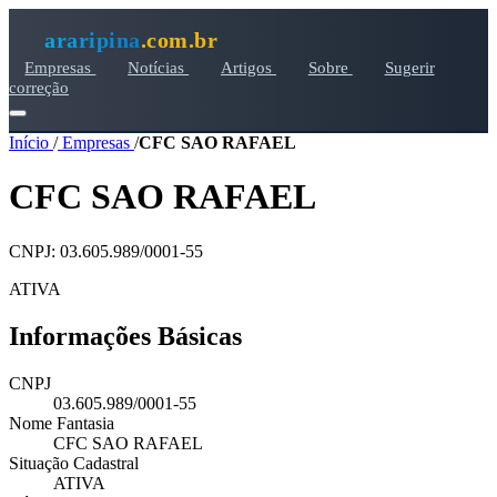
araripina
.com.br
Empresas
Notícias
Artigos
Sobre
Sugerir
correção
Início
/
Empresas
/
CFC SAO RAFAEL
CFC SAO RAFAEL
CNPJ: 03.605.989/0001-55
ATIVA
Informações Básicas
CNPJ
03.605.989/0001-55
Nome Fantasia
CFC SAO RAFAEL
Situação Cadastral
ATIVA