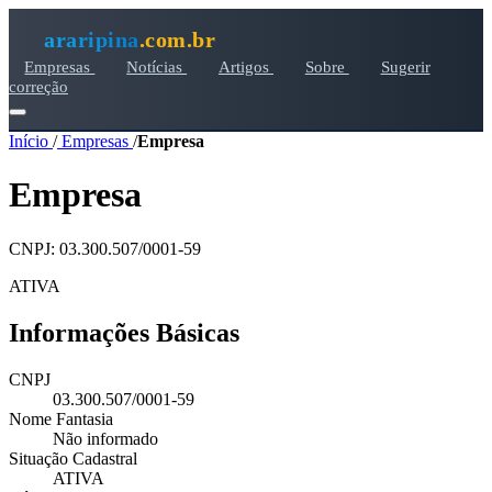
araripina
.com.br
Empresas
Notícias
Artigos
Sobre
Sugerir
correção
Início
/
Empresas
/
Empresa
Empresa
CNPJ: 03.300.507/0001-59
ATIVA
Informações Básicas
CNPJ
03.300.507/0001-59
Nome Fantasia
Não informado
Situação Cadastral
ATIVA