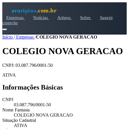
araripina
.com.br
Empresas
Notícias
Artigos
Sobre
Sugerir
correção
Início
/
Empresas
/
COLEGIO NOVA GERACAO
COLEGIO NOVA GERACAO
CNPJ: 03.087.796/0001-50
ATIVA
Informações Básicas
CNPJ
03.087.796/0001-50
Nome Fantasia
COLEGIO NOVA GERACAO
Situação Cadastral
ATIVA