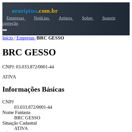
araripina
.com.br
Empresas
Notícias
Artigos
Sobre
Sugerir
correção
Início
/
Empresas
/
BRC GESSO
BRC GESSO
CNPJ: 03.033.872/0001-44
ATIVA
Informações Básicas
CNPJ
03.033.872/0001-44
Nome Fantasia
BRC GESSO
Situação Cadastral
ATIVA