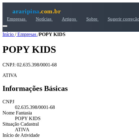
araripina
.com.br
Empresas
Notícias
Artigos
Sobre
Sugerir correçã
Início
/
Empresas
/
POPY KIDS
POPY KIDS
CNPJ: 02.635.398/0001-68
ATIVA
Informações Básicas
CNPJ
02.635.398/0001-68
Nome Fantasia
POPY KIDS
Situação Cadastral
ATIVA
Início de Atividade