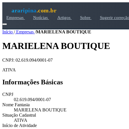
araripina
.com.br
Empresas
Notícias
Artigos
Sobre
Sugerir correçã
Início
/
Empresas
/
MARIELENA BOUTIQUE
MARIELENA BOUTIQUE
CNPJ: 02.619.094/0001-07
ATIVA
Informações Básicas
CNPJ
02.619.094/0001-07
Nome Fantasia
MARIELENA BOUTIQUE
Situação Cadastral
ATIVA
Início de Atividade