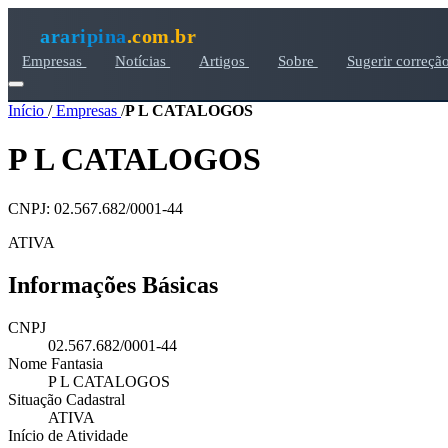
araripina
.com.br
Empresas
Notícias
Artigos
Sobre
Sugerir correçã
Início
/
Empresas
/
P L CATALOGOS
P L CATALOGOS
CNPJ: 02.567.682/0001-44
ATIVA
Informações Básicas
CNPJ
02.567.682/0001-44
Nome Fantasia
P L CATALOGOS
Situação Cadastral
ATIVA
Início de Atividade