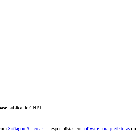
 base pública de CNPJ.
e com
Softagon Sistemas
— especialistas em
software para prefeituras
do 