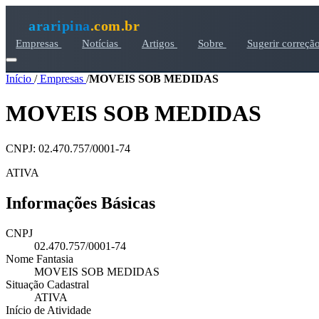
araripina
.com.br
Empresas
Notícias
Artigos
Sobre
Sugerir correçã
Início
/
Empresas
/
MOVEIS SOB MEDIDAS
MOVEIS SOB MEDIDAS
CNPJ: 02.470.757/0001-74
ATIVA
Informações Básicas
CNPJ
02.470.757/0001-74
Nome Fantasia
MOVEIS SOB MEDIDAS
Situação Cadastral
ATIVA
Início de Atividade