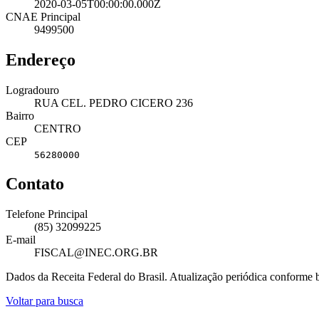
2020-03-05T00:00:00.000Z
CNAE Principal
9499500
Endereço
Logradouro
RUA CEL. PEDRO CICERO 236
Bairro
CENTRO
CEP
56280000
Contato
Telefone Principal
(85) 32099225
E-mail
FISCAL@INEC.ORG.BR
Dados da Receita Federal do Brasil. Atualização periódica conforme
Voltar para busca