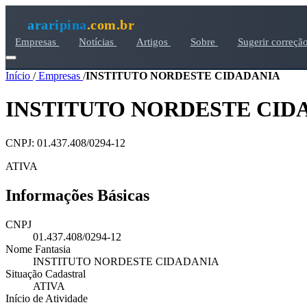
araripina
.com.br
Empresas
Notícias
Artigos
Sobre
Sugerir correçã
Início
/
Empresas
/
INSTITUTO NORDESTE CIDADANIA
INSTITUTO NORDESTE CID
CNPJ: 01.437.408/0294-12
ATIVA
Informações Básicas
CNPJ
01.437.408/0294-12
Nome Fantasia
INSTITUTO NORDESTE CIDADANIA
Situação Cadastral
ATIVA
Início de Atividade