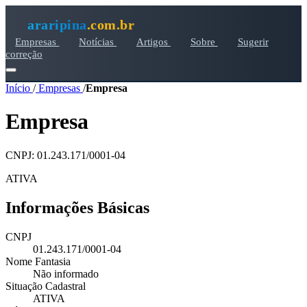
araripina
.com.br
Empresas
Notícias
Artigos
Sobre
Sugerir
correção
Início
/
Empresas
/
Empresa
Empresa
CNPJ: 01.243.171/0001-04
ATIVA
Informações Básicas
CNPJ
01.243.171/0001-04
Nome Fantasia
Não informado
Situação Cadastral
ATIVA