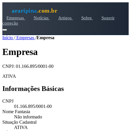
araripina
.com.br
Empresas
Notícias
Artigos
Sobre
Sugerir
correção
Início
/
Empresas
/
Empresa
Empresa
CNPJ: 01.166.895/0001-00
ATIVA
Informações Básicas
CNPJ
01.166.895/0001-00
Nome Fantasia
Não informado
Situação Cadastral
ATIVA