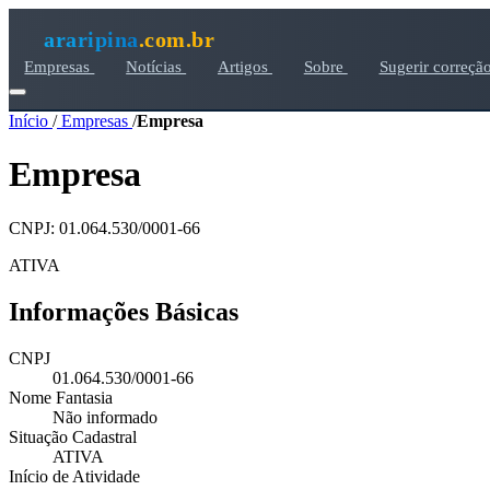
araripina
.com.br
Empresas
Notícias
Artigos
Sobre
Sugerir correçã
Início
/
Empresas
/
Empresa
Empresa
CNPJ: 01.064.530/0001-66
ATIVA
Informações Básicas
CNPJ
01.064.530/0001-66
Nome Fantasia
Não informado
Situação Cadastral
ATIVA
Início de Atividade