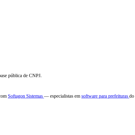
 base pública de CNPJ.
e com
Softagon Sistemas
— especialistas em
software para prefeituras
do 