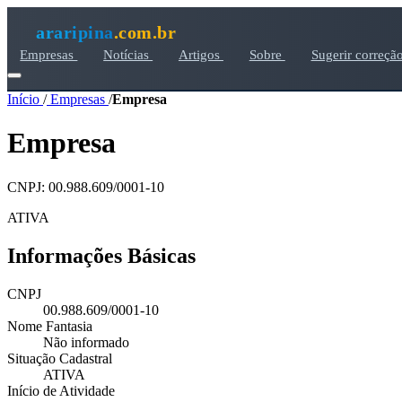
araripina
.com.br
Empresas
Notícias
Artigos
Sobre
Sugerir correçã
Início
/
Empresas
/
Empresa
Empresa
CNPJ: 00.988.609/0001-10
ATIVA
Informações Básicas
CNPJ
00.988.609/0001-10
Nome Fantasia
Não informado
Situação Cadastral
ATIVA
Início de Atividade