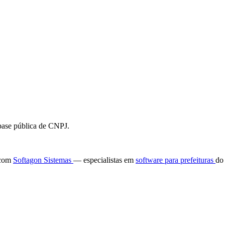
 base pública de CNPJ.
e com
Softagon Sistemas
— especialistas em
software para prefeituras
do 