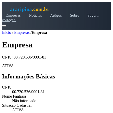
araripina
.com.br
Empresas
Notícias
Artigos
Sobre
Sugerir
correção
Início
/
Empresas
/
Empresa
Empresa
CNPJ: 00.720.536/0001-81
ATIVA
Informações Básicas
CNPJ
00.720.536/0001-81
Nome Fantasia
Não informado
Situação Cadastral
ATIVA