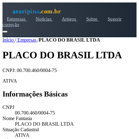
araripina
.com.br
Empresas
Notícias
Artigos
Sobre
Sugerir
correção
Início
/
Empresas
/
PLACO DO BRASIL LTDA
PLACO DO BRASIL LTDA
CNPJ: 00.700.460/0004-75
ATIVA
Informações Básicas
CNPJ
00.700.460/0004-75
Nome Fantasia
PLACO DO BRASIL LTDA
Situação Cadastral
ATIVA