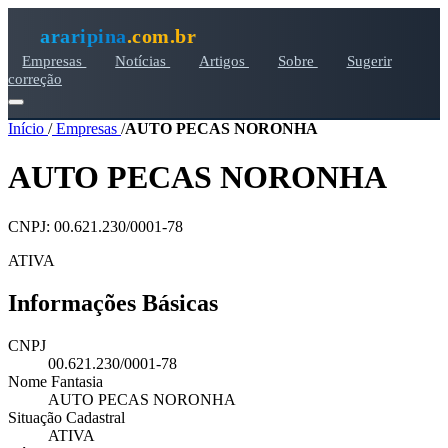
araripina
.com.br
Empresas
Notícias
Artigos
Sobre
Sugerir
correção
Início
/
Empresas
/
AUTO PECAS NORONHA
AUTO PECAS NORONHA
CNPJ: 00.621.230/0001-78
ATIVA
Informações Básicas
CNPJ
00.621.230/0001-78
Nome Fantasia
AUTO PECAS NORONHA
Situação Cadastral
ATIVA