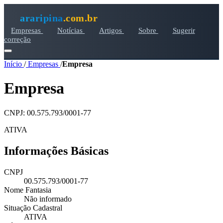
araripina
.com.br
Empresas
Notícias
Artigos
Sobre
Sugerir
correção
Início
/
Empresas
/
Empresa
Empresa
CNPJ: 00.575.793/0001-77
ATIVA
Informações Básicas
CNPJ
00.575.793/0001-77
Nome Fantasia
Não informado
Situação Cadastral
ATIVA