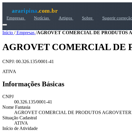
araripina
.com.br
Empresas
Notícias
Artigos
Sobre
Sugerir correçã
Início
/
Empresas
/
AGROVET COMERCIAL DE PRODUTOS 
AGROVET COMERCIAL DE 
CNPJ: 00.326.135/0001-41
ATIVA
Informações Básicas
CNPJ
00.326.135/0001-41
Nome Fantasia
AGROVET COMERCIAL DE PRODUTOS AGROVETER
Situação Cadastral
ATIVA
Início de Atividade