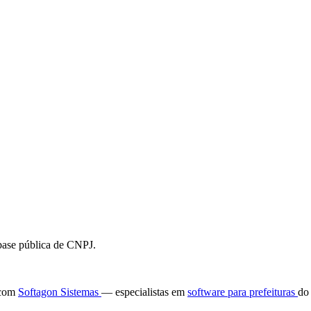
 base pública de CNPJ.
e com
Softagon Sistemas
— especialistas em
software para prefeituras
do 