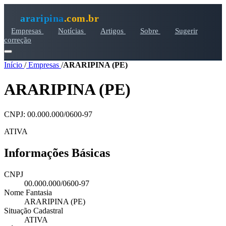
araripina
.com.br
Empresas
Notícias
Artigos
Sobre
Sugerir
correção
Início
/
Empresas
/
ARARIPINA (PE)
ARARIPINA (PE)
CNPJ: 00.000.000/0600-97
ATIVA
Informações Básicas
CNPJ
00.000.000/0600-97
Nome Fantasia
ARARIPINA (PE)
Situação Cadastral
ATIVA